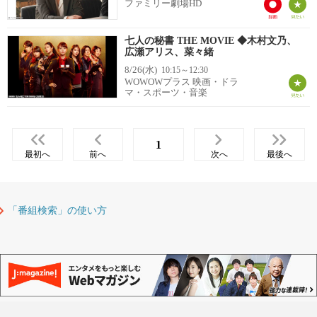
ファミリー劇場HD
七人の秘書 THE MOVIE ◆木村文乃、
広瀬アリス、菜々緒
8/26(水)
10:15～12:30
WOWOWプラス 映画・ドラ
マ・スポーツ・音楽
1
最初へ
前へ
次へ
最後へ
「番組検索」の使い方