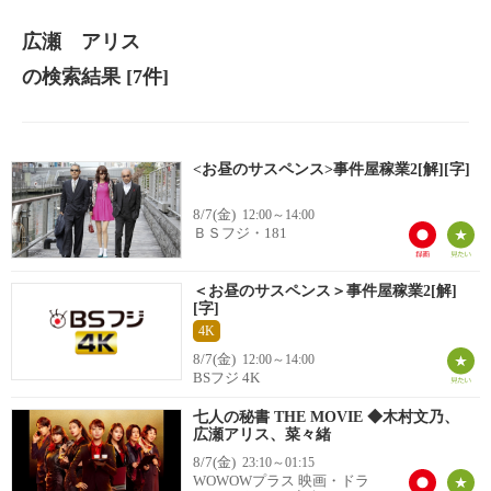
広瀬 アリス
の検索結果
[7件]
<お昼のサスペンス>事件屋稼業2[解][字]
8/7(金)
12:00～14:00
ＢＳフジ・181
＜お昼のサスペンス＞事件屋稼業2[解]
[字]
4K
8/7(金)
12:00～14:00
BSフジ 4K
七人の秘書 THE MOVIE ◆木村文乃、
広瀬アリス、菜々緒
8/7(金)
23:10～01:15
WOWOWプラス 映画・ドラ