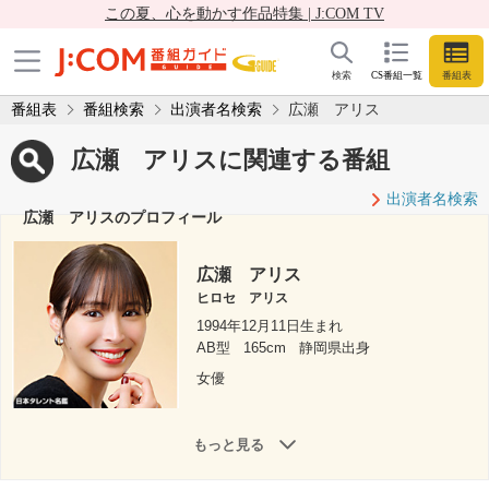
この夏、心を動かす作品特集 | J:COM TV
検索
CS番組一覧
番組表
番組表
番組検索
出演者名検索
広瀬 アリス
広瀬 アリスに関連する番組
出演者名検索
広瀬 アリスのプロフィール
広瀬 アリス
ヒロセ アリス
1994年12月11日生まれ
AB型
165cm
静岡県出身
女優
もっと見る