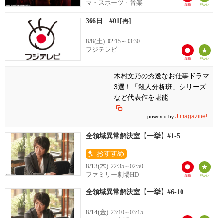
マ・スポーツ・音楽
366日 #01[再]
8/8(土)
02:15～03:30
フジテレビ
木村文乃の秀逸なお仕事ドラマ
3選！「殺人分析班」シリーズ
など代表作を堪能
J:magazine!
powered by
全領域異常解決室【一挙】#1-5
8/13(木)
22:35～02:50
ファミリー劇場HD
全領域異常解決室【一挙】#6-10
8/14(金)
23:10～03:15