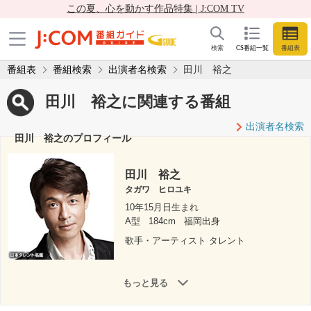
この夏、心を動かす作品特集 | J:COM TV
検索
CS番組一覧
番組表
番組表
番組検索
出演者名検索
田川 裕之
田川 裕之に関連する番組
出演者名検索
田川 裕之のプロフィール
田川 裕之
タガワ ヒロユキ
10年15月日生まれ
A型
184cm
福岡出身
歌手・アーティスト タレント
もっと見る