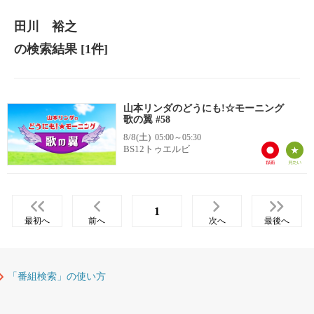
田川 裕之
の検索結果
[1件]
山本リンダのどうにも!☆モーニング
歌の翼 #58
8/8(土)
05:00～05:30
BS12トゥエルビ
1
最初へ
前へ
次へ
最後へ
「番組検索」の使い方