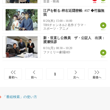
音楽・映画
江戸を斬る-梓右近隠密帳- #17 ◆竹脇無
我
8/20(木)
15:00～16:00
TBSチャンネル2 名作ドラマ・
スポーツ・アニメ
新・世直し公務員 ザ・公証人 出演：
渡瀬恒彦
8/31(月)
08:30～10:20
ファミリー劇場HD
1
最初へ
前へ
次へ
最後へ
「番組検索」の使い方