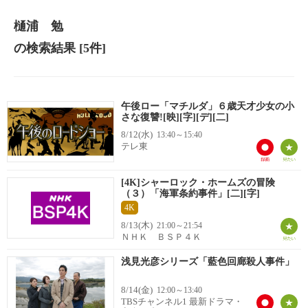
樋浦 勉
の検索結果
[5件]
午後ロー「マチルダ」６歳天才少女の小
さな復讐![映][字][デ][二]
8/12(水)
13:40～15:40
テレ東
[4K]シャーロック・ホームズの冒険
（３）「海軍条約事件」[二][字]
4K
8/13(木)
21:00～21:54
ＮＨＫ ＢＳＰ４Ｋ
浅見光彦シリーズ「藍色回廊殺人事件」
8/14(金)
12:00～13:40
TBSチャンネル1 最新ドラマ・