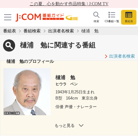
この夏、心を動かす作品特集 | J:COM TV
検索
CS番組一覧
番組表
番組表
番組検索
出演者名検索
樋浦 勉
樋浦 勉に関連する番組
出演者名検索
樋浦 勉のプロフィール
樋浦 勉
ヒウラ ベン
1943年1月25日生まれ
B型
164cm
東京出身
俳優 声優・ナレーター
もっと見る