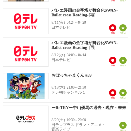
バレエ漫画の金字塔が舞台化SWAN-
Ballet cross Reading-[再]
8/11(火)
04:24～04:29
日本テレビ
バレエ漫画の金字塔が舞台化SWAN-
Ballet cross Reading-[再]
8/12(水)
04:09～04:14
日本テレビ
おぼっちゃまくん #59
8/13(木)
21:00～21:30
テレ朝チャンネル１
ーReTRYー中山優馬の過去・現在・未来
8/29(土)
19:30～20:00
日テレプラス ドラマ・アニメ・
音楽ライブ