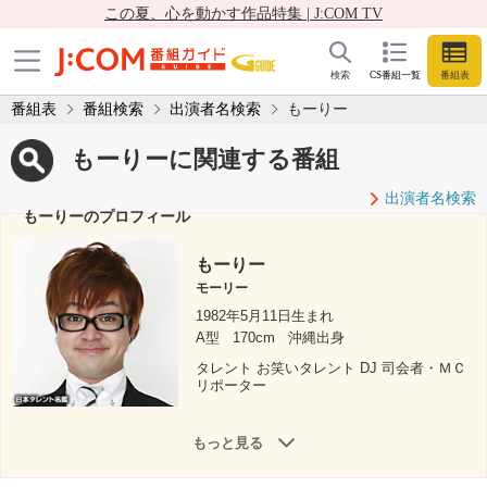
この夏、心を動かす作品特集 | J:COM TV
検索
CS番組一覧
番組表
番組表
番組検索
出演者名検索
もーりー
もーりーに関連する番組
出演者名検索
もーりーのプロフィール
もーりー
モーリー
1982年5月11日生まれ
A型
170cm
沖縄出身
タレント お笑いタレント DJ 司会者・ＭＣ
リポーター
もっと見る