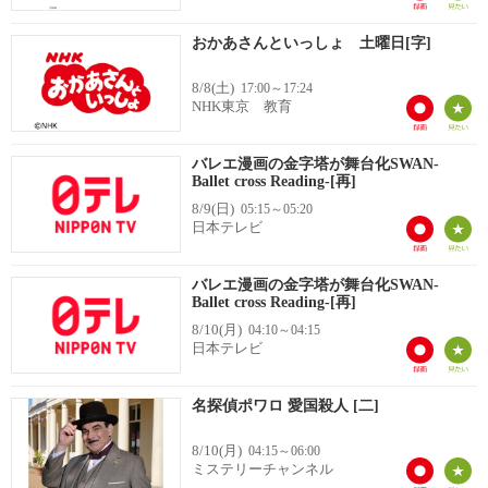
おかあさんといっしょ 土曜日[字]
8/8(土)
17:00～17:24
NHK東京 教育
バレエ漫画の金字塔が舞台化SWAN-
Ballet cross Reading-[再]
8/9(日)
05:15～05:20
日本テレビ
バレエ漫画の金字塔が舞台化SWAN-
Ballet cross Reading-[再]
8/10(月)
04:10～04:15
日本テレビ
名探偵ポワロ 愛国殺人 [二]
8/10(月)
04:15～06:00
ミステリーチャンネル