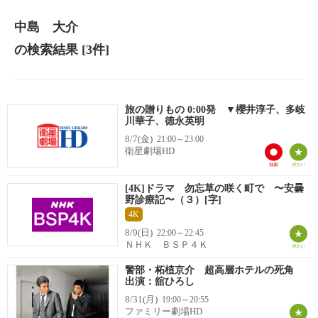
中島 大介
の検索結果
[3件]
旅の贈りもの 0:00発 ▼櫻井淳子、多岐
川華子、徳永英明
8/7(金)
21:00～23:00
衛星劇場HD
[4K]ドラマ 勿忘草の咲く町で 〜安曇
野診療記〜（３）[字]
4K
8/9(日)
22:00～22:45
ＮＨＫ ＢＳＰ４Ｋ
警部・柘植京介 超高層ホテルの死角
出演：舘ひろし
8/31(月)
19:00～20:55
ファミリー劇場HD