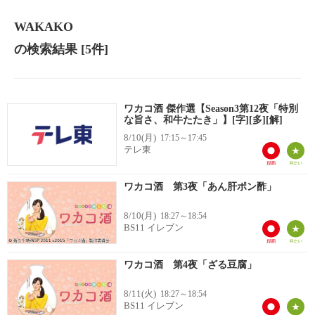
WAKAKO
の検索結果
[5件]
ワカコ酒 傑作選【Season3第12夜「特別
な旨さ、和牛たたき」】[字][多][解]
8/10(月)
17:15～17:45
テレ東
ワカコ酒 第3夜「あん肝ポン酢」
8/10(月)
18:27～18:54
BS11 イレブン
ワカコ酒 第4夜「ざる豆腐」
8/11(火)
18:27～18:54
BS11 イレブン