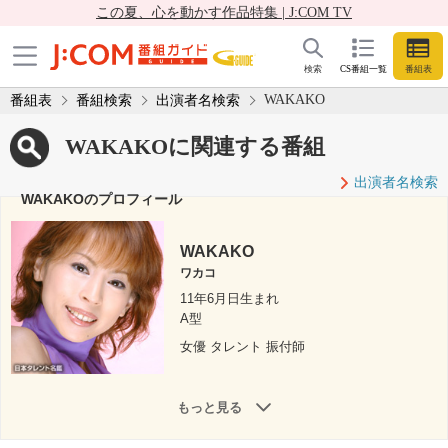
この夏、心を動かす作品特集 | J:COM TV
検索
CS番組一覧
番組表
WAKAKO
番組表
番組検索
出演者名検索
WAKAKOに関連する番組
出演者名検索
WAKAKOのプロフィール
WAKAKO
ワカコ
11年6月日生まれ
A型
女優 タレント 振付師
もっと見る