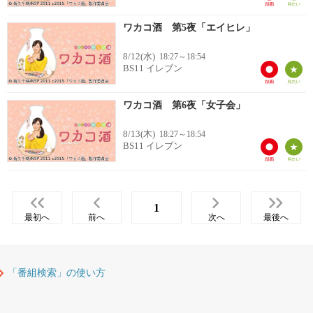
ワカコ酒 第5夜「エイヒレ」
8/12(水)
18:27～18:54
BS11 イレブン
ワカコ酒 第6夜「女子会」
8/13(木)
18:27～18:54
BS11 イレブン
1
最初へ
前へ
次へ
最後へ
「番組検索」の使い方