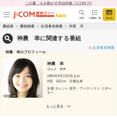
この夏、心を動かす作品特集 | J:COM TV
検索
CS番組一覧
番組表
番組表
番組検索
出演者名検索
神農 幸
神農 幸に関連する番組
出演者名検索
神農 幸のプロフィール
神農 幸
ジンノ サチ
1981年4月13日生まれ
A型
162cm
京都出身
女優 タレント 歌手・アーティスト リポー
ター
もっと見る