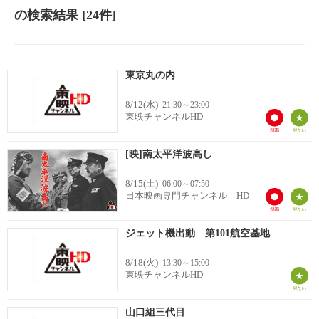
の検索結果
[24件]
東京丸の内
8/12(水)
21:30～23:00
東映チャンネルHD
[映]南太平洋波高し
8/15(土)
06:00～07:50
日本映画専門チャンネル HD
ジェット機出動 第101航空基地
8/18(火)
13:30～15:00
東映チャンネルHD
山口組三代目