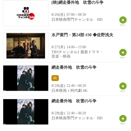
[映]網走番外地 吹雪の斗争
8/26(水)
07:00～08:50
日本映画専門チャンネル HD
水戸黄門・第24部 #30 ◆佐野浅夫
8/27(木)
14:00～15:00
TBSチャンネル1 最新ドラマ・
音楽・映画
網走番外地 吹雪の斗争
4K
8/28(金)
22:40～00:20
日本映画＋時代劇 4K
網走番外地 吹雪の斗争
8/28(金)
22:40～00:20
日本映画専門チャンネル HD