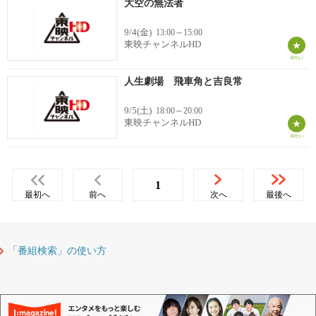
大空の無法者
9/4(金)
13:00～15:00
東映チャンネルHD
人生劇場 飛車角と吉良常
9/5(土)
18:00～20:00
東映チャンネルHD
1
最初へ
前へ
次へ
最後へ
「番組検索」の使い方