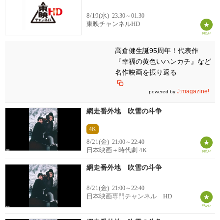
8/19(水)
23:30～01:30
東映チャンネルHD
高倉健生誕95周年！代表作
『幸福の黄色いハンカチ』など
名作映画を振り返る
J:magazine!
powered by
網走番外地 吹雪の斗争
4K
8/21(金)
21:00～22:40
日本映画＋時代劇 4K
網走番外地 吹雪の斗争
8/21(金)
21:00～22:40
日本映画専門チャンネル HD