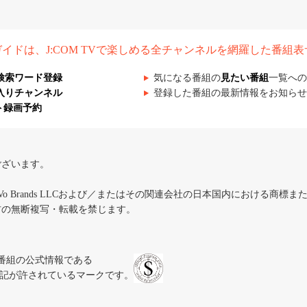
組ガイドは、J:COM TVで楽しめる全チャンネルを網羅した番組
検索ワード登録
気になる番組の
見たい番組
一覧への
入りチャンネル
登録した番組の最新情報をお知らせ
ト録画予約
ございます。
iVo Brands LLCおよび／またはその関連会社の日本国内における商標
材の無断複写・転載を禁じます。
、テレビ番組の公式情報である
スにのみ表記が許されているマークです。