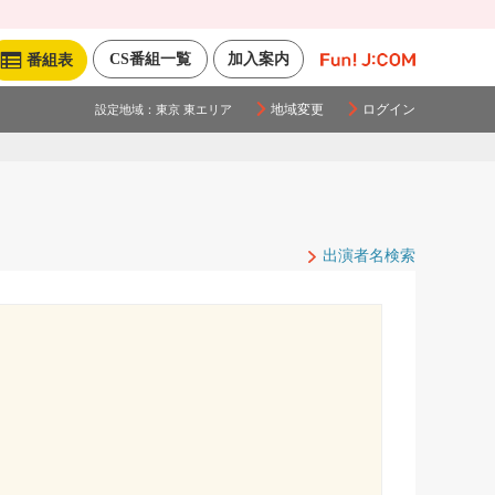
CS番組一覧
加入案内
番組表
地域変更
ログイン
設定地域：
東京 東エリア
出演者名検索