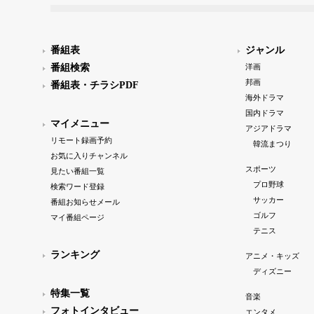
番組表
ジャンル
番組検索
洋画
邦画
番組表・チラシPDF
海外ドラマ
国内ドラマ
マイメニュー
アジアドラマ
リモート録画予約
韓流まつり
お気に入りチャンネル
スポーツ
見たい番組一覧
プロ野球
検索ワード登録
サッカー
番組お知らせメール
ゴルフ
マイ番組ページ
テニス
ランキング
アニメ・キッズ
ディズニー
特集一覧
音楽
フォトインタビュー
エンタメ