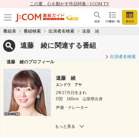
この夏、心を動かす作品特集 | J:COM TV
検索
CS番組一覧
番組表
番組表
番組検索
出演者名検索
遠藤 綾
遠藤 綾に関連する番組
出演者名検索
遠藤 綾のプロフィール
遠藤 綾
エンドウ アヤ
2年17月日生まれ
O型
160cm
山形県出身
声優・ナレーター
もっと見る