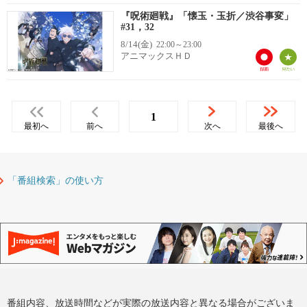
『呪術廻戦』「懐玉・玉折／渋谷事変」
#31，32
8/14(金)
22:00～23:00
アニマックスＨＤ
1
最初へ
前へ
次へ
最後へ
「番組検索」の使い方
番組内容、放送時間などが実際の放送内容と異なる場合がございま