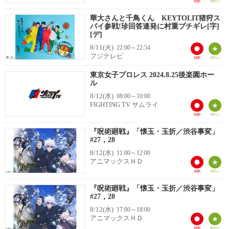
華大さんと千鳥くん KEYTOLIT猪狩ス
パイ参戦!珍回答連発に村重ブチギレ[字]
[デ]
8/11(火)
22:00～22:54
フジテレビ
東京女子プロレス 2024.8.25後楽園ホー
ル
8/12(水)
08:00～10:00
FIGHTING TV サムライ
『呪術廻戦』「懐玉・玉折／渋谷事変」
#27，28
8/12(水)
11:00～12:00
アニマックスＨＤ
『呪術廻戦』「懐玉・玉折／渋谷事変」
#27，28
8/12(水)
17:00～18:00
アニマックスＨＤ