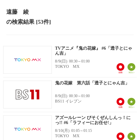
遠藤 綾
の検索結果
[53件]
TVアニメ『鬼の花嫁』 #6「透子とにゃ
ん吉」
8/9(日)
00:30～01:00
TOKYO MX
鬼の花嫁 第六話「透子とにゃん吉」
8/9(日)
00:30～01:00
BS11 イレブン
アズールレーン びそくぜんしんっ！に
っ!! #6「ラフィーにお任せ!」
8/10(月)
01:05～01:15
TOKYO MX