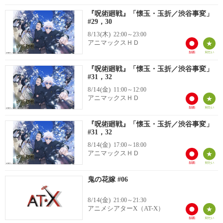
『呪術廻戦』「懐玉・玉折／渋谷事変」
#29，30
8/13(木)
22:00～23:00
アニマックスＨＤ
『呪術廻戦』「懐玉・玉折／渋谷事変」
#31，32
8/14(金)
11:00～12:00
アニマックスＨＤ
『呪術廻戦』「懐玉・玉折／渋谷事変」
#31，32
8/14(金)
17:00～18:00
アニマックスＨＤ
鬼の花嫁 #06
8/14(金)
21:00～21:30
アニメシアターX（AT-X）