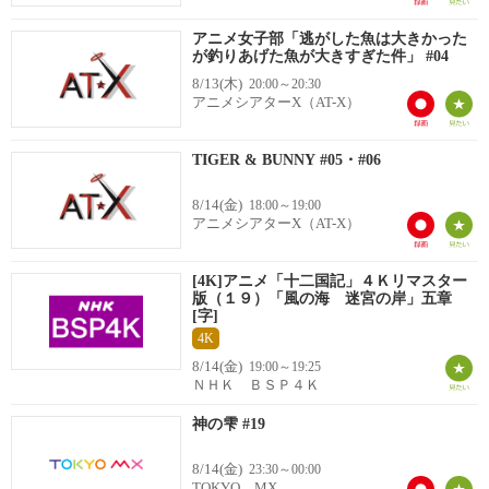
アニメ女子部「逃がした魚は大きかった
が釣りあげた魚が大きすぎた件」 #04
8/13(木)
20:00～20:30
アニメシアターX（AT-X）
TIGER & BUNNY #05・#06
8/14(金)
18:00～19:00
アニメシアターX（AT-X）
[4K]アニメ「十二国記」４Ｋリマスター
版（１９）「風の海 迷宮の岸」五章
[字]
4K
8/14(金)
19:00～19:25
ＮＨＫ ＢＳＰ４Ｋ
神の雫 #19
8/14(金)
23:30～00:00
TOKYO MX