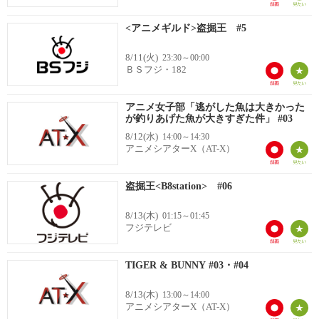
<アニメギルド>盗掘王 #5
8/11(火)
23:30～00:00
ＢＳフジ・182
アニメ女子部「逃がした魚は大きかった
が釣りあげた魚が大きすぎた件」 #03
8/12(水)
14:00～14:30
アニメシアターX（AT-X）
盗掘王<B8station> #06
8/13(木)
01:15～01:45
フジテレビ
TIGER & BUNNY #03・#04
8/13(木)
13:00～14:00
アニメシアターX（AT-X）