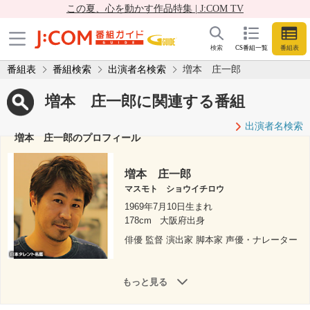
この夏、心を動かす作品特集 | J:COM TV
検索
CS番組一覧
番組表
番組表
番組検索
出演者名検索
増本 庄一郎
増本 庄一郎に関連する番組
出演者名検索
増本 庄一郎のプロフィール
増本 庄一郎
マスモト ショウイチロウ
1969年7月10日生まれ
178cm
大阪府出身
俳優 監督 演出家 脚本家 声優・ナレーター
もっと見る