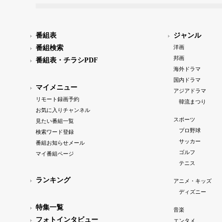
番組表
ジャンル
番組検索
洋画
邦画
番組表・チラシPDF
海外ドラマ
国内ドラマ
マイメニュー
アジアドラマ
リモート録画予約
韓流まつり
お気に入りチャンネル
スポーツ
見たい番組一覧
プロ野球
検索ワード登録
サッカー
番組お知らせメール
ゴルフ
マイ番組ページ
テニス
ランキング
アニメ・キッズ
ディズニー
特集一覧
音楽
フォトインタビュー
エンタメ