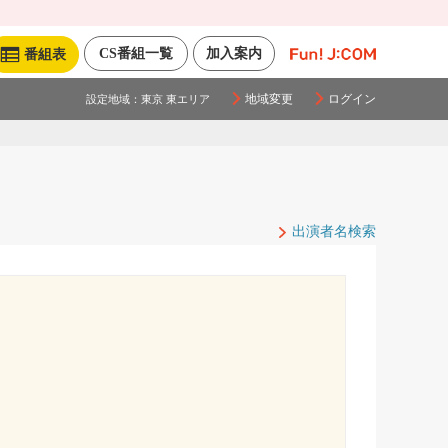
CS番組一覧
加入案内
番組表
地域変更
ログイン
設定地域：
東京 東エリア
出演者名検索