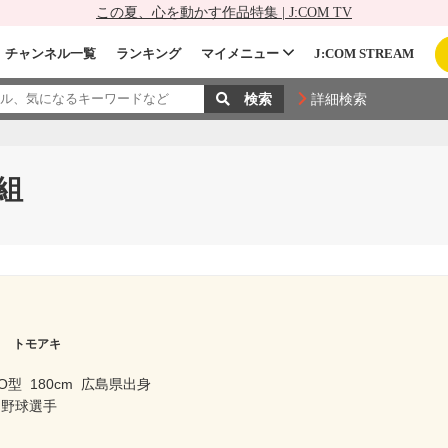
この夏、心を動かす作品特集 | J:COM TV
チャンネル一覧
ランキング
マイメニュー
J:COM STREAM
詳細検索
組
ト トモアキ
O型
180cm
広島県出身
ロ野球選手