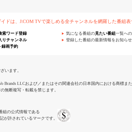
組ガイドは、J:COM TVで楽しめる全チャンネルを網羅した番組
検索ワード登録
気になる番組の
見たい番組
一覧への
入りチャンネル
登録した番組の最新情報をお知らせ
ト録画予約
ございます。
iVo Brands LLCおよび／またはその関連会社の日本国内における商標
材の無断複写・転載を禁じます。
、テレビ番組の公式情報である
スにのみ表記が許されているマークです。