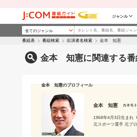
ジャンル
番組表
番組検索
出演者名検索
金本 知憲
金本 知憲に関連する番
金本 知憲のプロフィール
金本 知憲
カネモ
1968年4月3日生まれ
元スポーツ選手 元プ