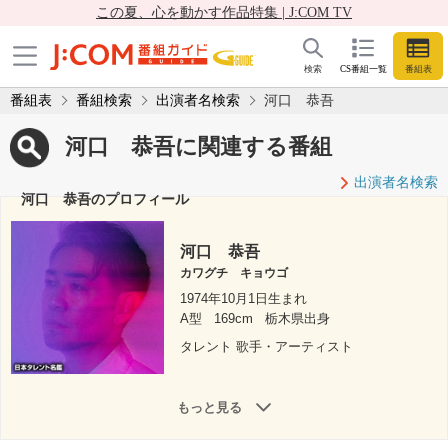
この夏、心を動かす作品特集 | J:COM TV
検索
CS番組一覧
番組表
番組表
番組検索
出演者名検索
河口 恭吾
河口 恭吾に関連する番組
出演者名検索
河口 恭吾のプロフィール
河口 恭吾
カワグチ キョウゴ
1974年10月1日生まれ
A型
169cm
栃木県出身
タレント 歌手・アーティスト
もっと見る