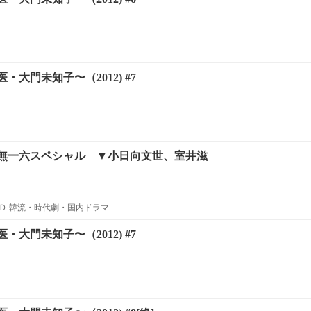
・大門未知子〜（2012) #7
無一六スペシャル ▼小日向文世、室井滋
Ｄ 韓流・時代劇・国内ドラマ
・大門未知子〜（2012) #7