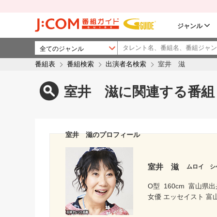
ジャンル
番組表
番組検索
出演者名検索
室井 滋
室井 滋に関連する番組
室井 滋のプロフィール
室井 滋
ムロイ シ
O型
160cm
富山県出
女優 エッセイスト 