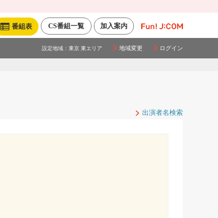
CS番組一覧
加入案内
番組表
地域変更
ログイン
設定地域：
東京 東エリア
出演者名検索