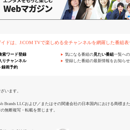
組ガイドは、J:COM TVで楽しめる全チャンネルを網羅した番組
検索ワード登録
気になる番組の
見たい番組
一覧への
入りチャンネル
登録した番組の最新情報をお知らせ
ト録画予約
ございます。
iVo Brands LLCおよび／またはその関連会社の日本国内における商標
材の無断複写・転載を禁じます。