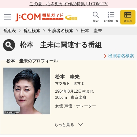
この夏、心を動かす作品特集 | J:COM TV
検索
CS番組一覧
番組表
番組表
番組検索
出演者名検索
松本 圭未
松本 圭未に関連する番組
出演者名検索
松本 圭未のプロフィール
松本 圭未
マツモト タマミ
1964年8月12日生まれ
165cm
東京出身
女優 声優・ナレーター
もっと見る