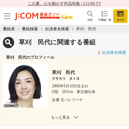
この夏、心を動かす作品特集 | J:COM TV
検索
CS番組一覧
番組表
番組表
番組検索
出演者名検索
草刈 民代
草刈 民代に関連する番組
出演者名検索
草刈 民代のプロフィール
草刈 民代
クサカリ タミヨ
1965年5月10日生まれ
O型
167cm
東京都出身
女優 元バレリーナ
もっと見る