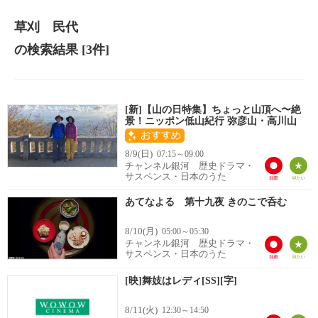
草刈 民代
の検索結果
[3件]
[新]【山の日特集】ちょっと山頂へ〜絶
景！ニッポン低山紀行 弥彦山・高川山
8/9(日)
07:15～09:00
チャンネル銀河 歴史ドラマ・
サスペンス・日本のうた
あてなよる 第十九夜 きのこで呑む
8/10(月)
05:00～05:30
チャンネル銀河 歴史ドラマ・
サスペンス・日本のうた
[映]舞妓はレディ[SS][字]
8/11(火)
12:30～14:50