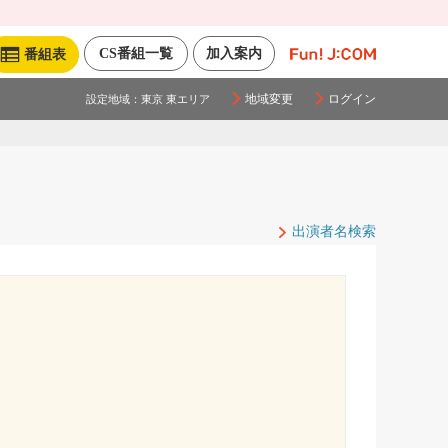
CS番組一覧
加入案内
番組表
地域変更
ログイン
設定地域：
東京 東エリア
出演者名検索