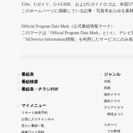
TiVo、Gガイド、G-GUIDE、およびGガイドロゴは、米国T
このホームページに掲載している記事・写真等あらゆる素
Official Program Data Mark（公式番組情報マーク）
このマークは「Official Program Data Mark」といい
「SI(Service Information)情報」を利用したサービ
番組表
ジャンル
番組検索
洋画
邦画
番組表・チラシPDF
海外ドラマ
国内ドラマ
マイメニュー
アジアドラマ
リモート録画予約
韓流まつり
お気に入りチャンネル
スポーツ
見たい番組一覧
プロ野球
検索ワード登録