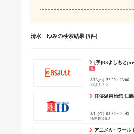
清水 ゆみ
の検索結果
[9件]
[字]BSよしもとpre
無
8/13(木)
22:00～23:00
BSよしもと
任侠温泉旅館 仁義
8/14(金)
03:30～04:45
衛星劇場HD
アニメA・ワールド