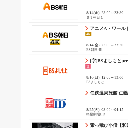
8/14(金)
23:00～23:30
ＢＳ朝日１
アニメA・ワールド
4K
8/14(金)
23:00～23:30
BS朝日 4K
[字]BSよしもとpre
無
8/16(日)
12:00～13:00
BSよしもと
任侠温泉旅館 仁義
8/25(火)
03:00～04:15
衛星劇場HD
素っ飛び小僧【和