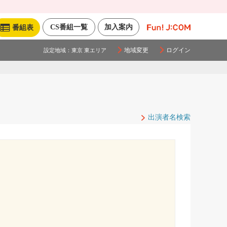
CS番組一覧
加入案内
番組表
地域変更
ログイン
設定地域：
東京 東エリア
出演者名検索