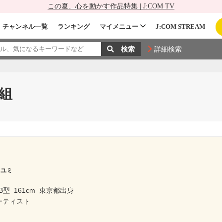
この夏、心を動かす作品特集 | J:COM TV
チャンネル一覧
ランキング
マイメニュー
J:COM STREAM
詳細検索
組
 ユミ
B型
161cm
東京都出身
ーティスト