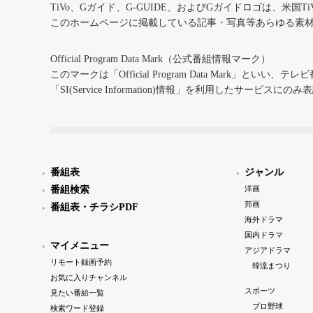
TiVo、Gガイド、G-GUIDE、およびGガイドロゴは、米国T
このホームページに掲載している記事・写真等あらゆる素
Official Program Data Mark（公式番組情報マーク）
このマークは「Official Program Data Mark」といい
「SI(Service Information)情報」を利用したサービ
番組表
ジャンル
番組検索
洋画
邦画
番組表・チラシPDF
海外ドラマ
国内ドラマ
マイメニュー
アジアドラマ
リモート録画予約
韓流まつり
お気に入りチャンネル
スポーツ
見たい番組一覧
プロ野球
検索ワード登録