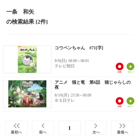
一条 和矢
の検索結果
[2件]
コウペンちゃん #71[字]
8/9(日)
08:00～08:01
テレビ朝日
アニメ 猫と竜 第6話 猫じゃらしの
夜
8/10(月)
23:30～00:00
ＢＳ日テレ
1
最初へ
前へ
次へ
最後へ