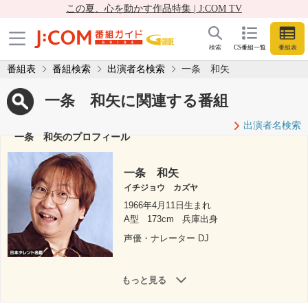
この夏、心を動かす作品特集 | J:COM TV
検索
CS番組一覧
番組表
番組表
番組検索
出演者名検索
一条 和矢
一条 和矢に関連する番組
出演者名検索
一条 和矢のプロフィール
一条 和矢
イチジョウ カズヤ
1966年4月11日生まれ
A型
173cm
兵庫出身
声優・ナレーター DJ
もっと見る