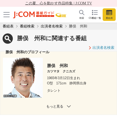
この夏、心を動かす作品特集 | J:COM TV
検索
CS番組一覧
番組表
番組表
番組検索
出演者名検索
勝俣 州和
勝俣 州和に関連する番組
出演者名検索
勝俣 州和のプロフィール
勝俣 州和
カツマタ クニカズ
1965年3月12日生まれ
O型
171cm
静岡県出身
タレント
もっと見る