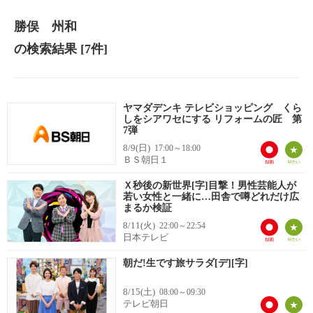
勝俣 州和
の検索結果
[7件]
ヤマダデンキ テレビショッピング くら
しをシアワセにする リフォームの匠 第
7弾
8/9(日)
17:00～18:00
ＢＳ朝日１
Ｘ秒後の新世界[字]目撃！男性芸能人が
若い女性と一緒に…田舎で噂どれだけ広
まるか検証
8/11(火)
22:00～22:54
日本テレビ
朝だ!生です旅サラダ[デ][字]
8/15(土)
08:00～09:30
テレビ朝日