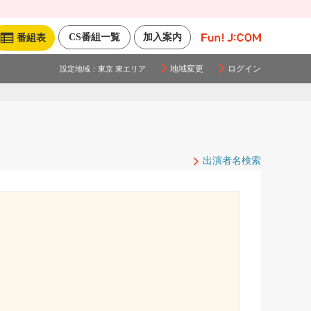
CS番組一覧
加入案内
番組表
地域変更
ログイン
設定地域：
東京 東エリア
出演者名検索