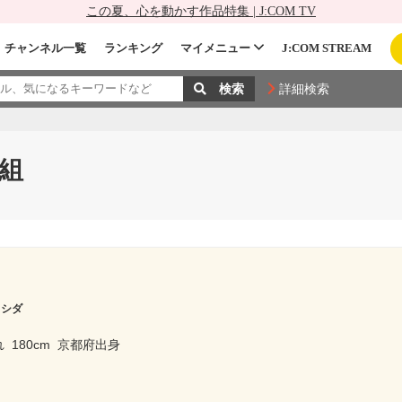
この夏、心を動かす作品特集 | J:COM TV
チャンネル一覧
ランキング
マイメニュー
J:COM STREAM
詳細検索
組
ヨシダ
れ
180cm
京都府出身