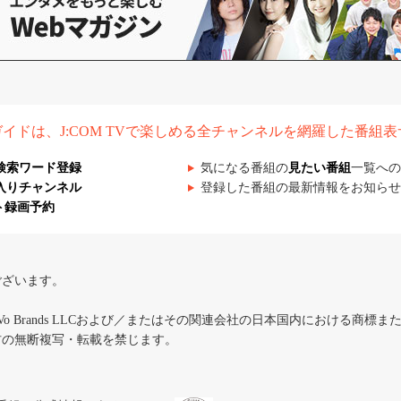
組ガイドは、J:COM TVで楽しめる全チャンネルを網羅した番組
検索ワード登録
気になる番組の
見たい番組
一覧への
入りチャンネル
登録した番組の最新情報をお知らせ
ト録画予約
ございます。
iVo Brands LLCおよび／またはその関連会社の日本国内における商標
材の無断複写・転載を禁じます。