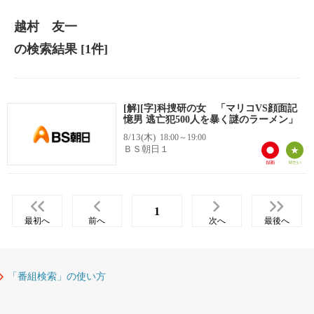
越村 友一
の検索結果
[1件]
[解][字]科捜研の女 「マリコVS顔面記
憶男 逃亡犯500人を暴く謎のラーメン」
8/13(木)
18:00～19:00
ＢＳ朝日１
1
最初へ
前へ
次へ
最後へ
「番組検索」の使い方