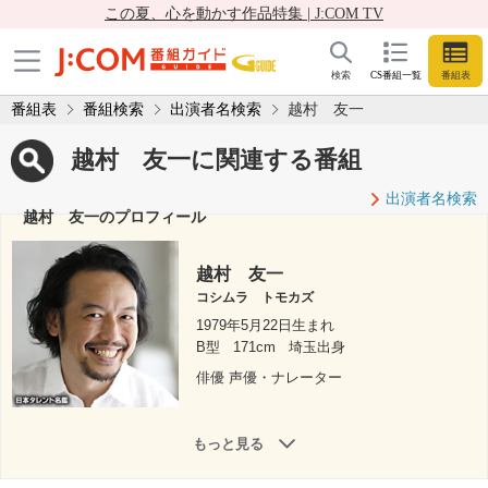
この夏、心を動かす作品特集 | J:COM TV
検索
CS番組一覧
番組表
番組表
番組検索
出演者名検索
越村 友一
越村 友一に関連する番組
出演者名検索
越村 友一のプロフィール
越村 友一
コシムラ トモカズ
1979年5月22日生まれ
B型
171cm
埼玉出身
俳優 声優・ナレーター
もっと見る