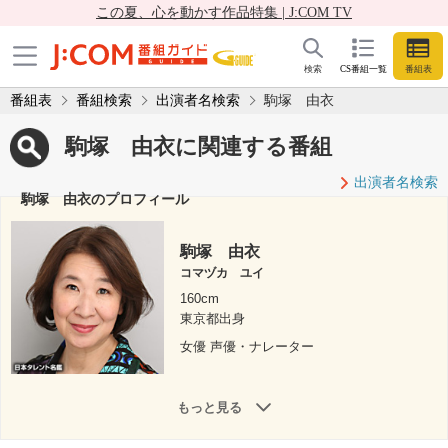
この夏、心を動かす作品特集 | J:COM TV
検索
CS番組一覧
番組表
番組表
番組検索
出演者名検索
駒塚 由衣
駒塚 由衣に関連する番組
出演者名検索
駒塚 由衣のプロフィール
駒塚 由衣
コマヅカ ユイ
160cm
東京都出身
女優 声優・ナレーター
もっと見る