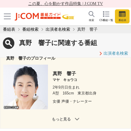
この夏、心を動かす作品特集 | J:COM TV
検索
CS番組一覧
番組表
番組表
番組検索
出演者名検索
真野 響子
真野 響子に関連する番組
出演者名検索
真野 響子のプロフィール
真野 響子
マヤ キョウコ
2年9月日生まれ
A型
165cm
東京都出身
女優 声優・ナレーター
もっと見る