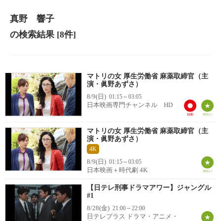
真野 響子
の検索結果
[8件]
マトリの女 厚生労働省 麻薬取締官（主
演・眞野あずさ）
8/9(日)
01:15～03:05
日本映画専門チャンネル HD
マトリの女 厚生労働省 麻薬取締官（主
演・眞野あずさ）
4K
8/9(日)
01:15～03:05
日本映画＋時代劇 4K
【日テレ刑事ドラマアワー】ジャングル
#1
8/28(金)
21:00～22:00
日テレプラス ドラマ・アニメ・