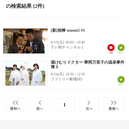
の検索結果
[2件]
[新]相棒 season5 #1
8/15(土)
09:00～10:40
テレ朝チャンネル１
湯けむりドクター 華岡万里子の温泉事件
簿３
8/24(月)
10:50～12:50
ファミリー劇場HD
1
最初へ
前へ
次へ
最後へ