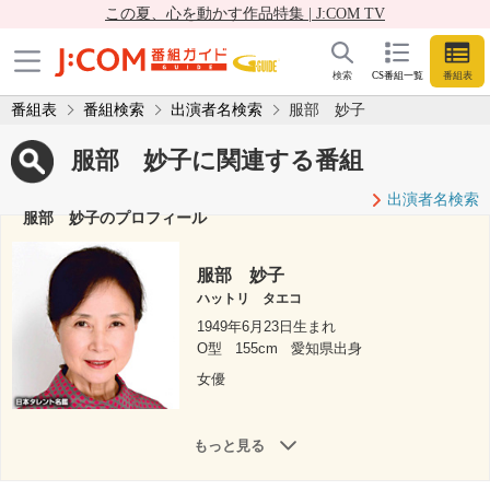
この夏、心を動かす作品特集 | J:COM TV
検索
CS番組一覧
番組表
番組表
番組検索
出演者名検索
服部 妙子
服部 妙子に関連する番組
出演者名検索
服部 妙子のプロフィール
服部 妙子
ハットリ タエコ
1949年6月23日生まれ
O型
155cm
愛知県出身
女優
もっと見る