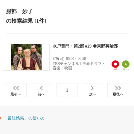
服部 妙子
の検索結果
[1件]
水戸黄門・第2部 #29 ◆東野英治郎
8/9(日)
06:00～06:50
TBSチャンネル1 最新ドラマ・
音楽・映画
1
最初へ
前へ
次へ
最後へ
「番組検索」の使い方