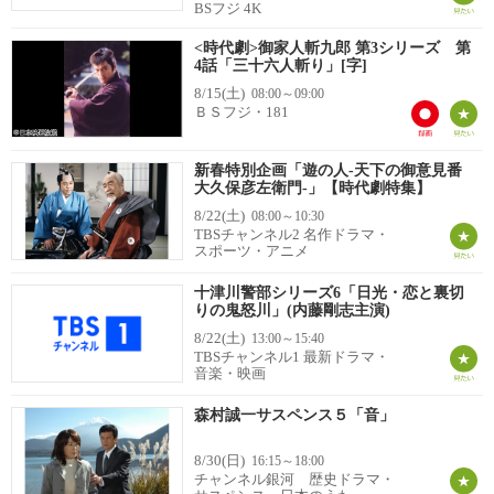
BSフジ 4K
<時代劇>御家人斬九郎 第3シリーズ 第
4話「三十六人斬り」[字]
8/15(土)
08:00～09:00
ＢＳフジ・181
新春特別企画「遊の人‐天下の御意見番
大久保彦左衛門‐」【時代劇特集】
8/22(土)
08:00～10:30
TBSチャンネル2 名作ドラマ・
スポーツ・アニメ
十津川警部シリーズ6「日光・恋と裏切
りの鬼怒川」(内藤剛志主演)
8/22(土)
13:00～15:40
TBSチャンネル1 最新ドラマ・
音楽・映画
森村誠一サスペンス５「音」
8/30(日)
16:15～18:00
チャンネル銀河 歴史ドラマ・