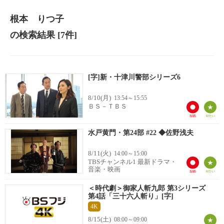
根本 りつ子
の検索結果
[7件]
[字]新・十津川警部シリーズ6
8/10(月)
13:54～15:55
ＢＳ－ＴＢＳ
水戸黄門・第24部 #22 ◆佐野浅夫
8/11(火)
14:00～15:00
TBSチャンネル1 最新ドラマ・
音楽・映画
＜時代劇＞御家人斬九郎 第3シリーズ
第4話「三十六人斬り」[字]
4K
8/15(土)
08:00～09:00