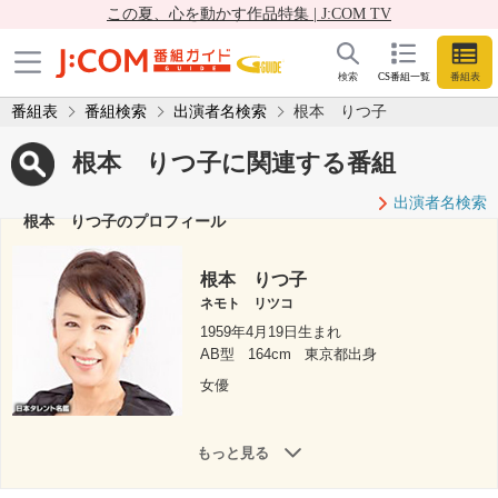
この夏、心を動かす作品特集 | J:COM TV
検索
CS番組一覧
番組表
番組表
番組検索
出演者名検索
根本 りつ子
根本 りつ子に関連する番組
出演者名検索
根本 りつ子のプロフィール
根本 りつ子
ネモト リツコ
1959年4月19日生まれ
AB型
164cm
東京都出身
女優
もっと見る