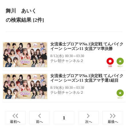
舞川 あいく
の検索結果
[2件]
女流雀士プロアマNo.1決定戦 てんパイク
イーン シーズン11 女流アマ準決勝
8/12(水)
00:30～03:30
テレ朝チャンネル２
女流雀士プロアマNo.1決定戦 てんパイク
イーン シーズン11 女流アマ予選1組目
8/19(水)
00:30～03:30
テレ朝チャンネル２
1
最初へ
前へ
次へ
最後へ