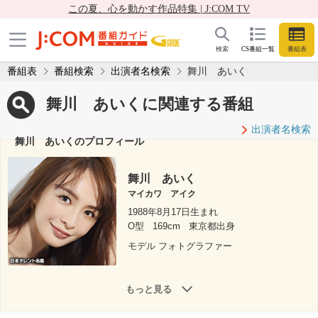
この夏、心を動かす作品特集 | J:COM TV
検索
CS番組一覧
番組表
番組表
番組検索
出演者名検索
舞川 あいく
舞川 あいくに関連する番組
出演者名検索
舞川 あいくのプロフィール
舞川 あいく
マイカワ アイク
1988年8月17日生まれ
O型
169cm
東京都出身
モデル フォトグラファー
もっと見る