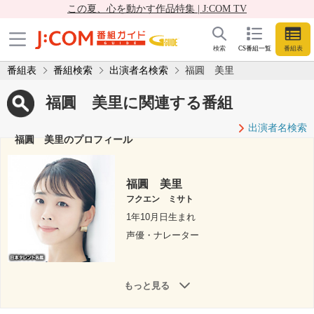
この夏、心を動かす作品特集 | J:COM TV
検索
CS番組一覧
番組表
番組表
番組検索
出演者名検索
福圓 美里
福圓 美里に関連する番組
出演者名検索
福圓 美里のプロフィール
福圓 美里
フクエン ミサト
1年10月日生まれ
声優・ナレーター
もっと見る