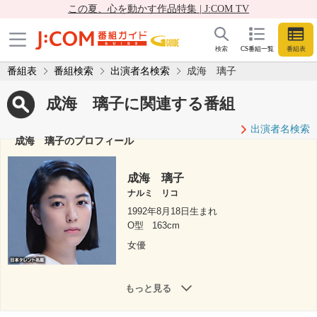
この夏、心を動かす作品特集 | J:COM TV
検索
CS番組一覧
番組表
番組表
番組検索
出演者名検索
成海 璃子
成海 璃子に関連する番組
出演者名検索
成海 璃子のプロフィール
成海 璃子
ナルミ リコ
1992年8月18日生まれ
O型
163cm
女優
もっと見る