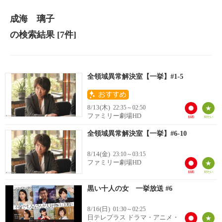
成海 璃子
の検索結果
[7件]
全領域異常解決室【一挙】#1-5
8/13(木)
22:35～02:50
ファミリー劇場HD
全領域異常解決室【一挙】#6-10
8/14(金)
23:10～03:15
ファミリー劇場HD
黒い十人の女 一挙放送 #6
8/16(日)
01:30～02:25
日テレプラス ドラマ・アニメ・