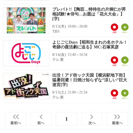
プレバト!!【陶芸…特待生の片桐仁が昇
格試験!★俳句…お題は「花火大会」】
[字]
8/13(木)
19:00～20:00
TBS
よじごじDays【昭和生まれの名ホテル！
奇跡の復活劇に迫る】MC:石塚英彦
8/14(金)
15:40～16:54
テレ東
出没！アド街ック天国【横浜駅地下街】
猛暑回避！日焼け知らずな“涼しい”巨大
迷宮[字]
8/15(土)
21:00～21:54
テレ東
1
最初へ
前へ
次へ
最後へ