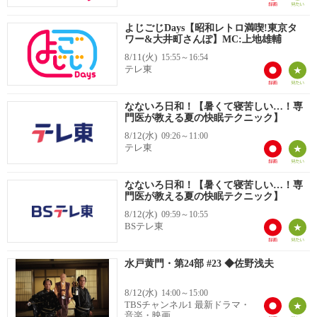
よじごじDays【昭和レトロ満喫!東京タ
ワー&大井町さんぽ】MC:上地雄輔
8/11(火)
15:55～16:54
テレ東
なないろ日和！【暑くて寝苦しい…！専
門医が教える夏の快眠テクニック】
8/12(水)
09:26～11:00
テレ東
なないろ日和！【暑くて寝苦しい…！専
門医が教える夏の快眠テクニック】
8/12(水)
09:59～10:55
BSテレ東
水戸黄門・第24部 #23 ◆佐野浅夫
8/12(水)
14:00～15:00
TBSチャンネル1 最新ドラマ・
音楽・映画