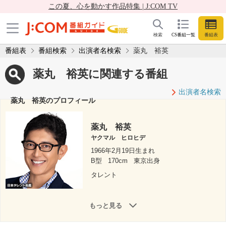
この夏、心を動かす作品特集 | J:COM TV
検索
CS番組一覧
番組表
番組表
番組検索
出演者名検索
薬丸 裕英
薬丸 裕英に関連する番組
出演者名検索
薬丸 裕英のプロフィール
薬丸 裕英
ヤクマル ヒロヒデ
1966年2月19日生まれ
B型
170cm
東京出身
タレント
もっと見る