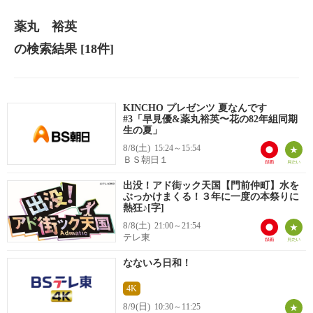
薬丸 裕英
の検索結果
[18件]
KINCHO プレゼンツ 夏なんです
#3「早見優&薬丸裕英〜花の82年組同期
生の夏」
8/8(土)
15:24～15:54
ＢＳ朝日１
出没！アド街ック天国【門前仲町】水を
ぶっかけまくる！３年に一度の本祭りに
熱狂♪[字]
8/8(土)
21:00～21:54
テレ東
なないろ日和！
4K
8/9(日)
10:30～11:25