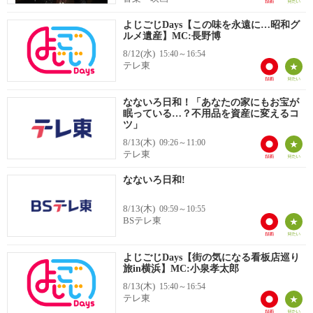
よじごじDays【この味を永遠に…昭和グ
ルメ遺産】MC:長野博
8/12(水)
15:40～16:54
テレ東
なないろ日和！「あなたの家にもお宝が
眠っている…？不用品を資産に変えるコ
ツ」
8/13(木)
09:26～11:00
テレ東
なないろ日和!
8/13(木)
09:59～10:55
BSテレ東
よじごじDays【街の気になる看板店巡り
旅in横浜】MC:小泉孝太郎
8/13(木)
15:40～16:54
テレ東