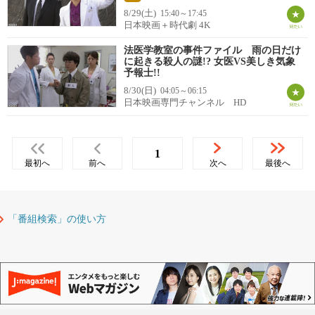
8/29(土)
15:40～17:45
日本映画＋時代劇 4K
法医学教室の事件ファイル 雨の日だけ
に起きる殺人の謎!? 女医VS美しき気象
予報士!!
8/30(日)
04:05～06:15
日本映画専門チャンネル HD
1
最初へ
前へ
次へ
最後へ
「番組検索」の使い方