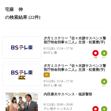
宅麻 伸
の検索結果
[22件]
夕方ミステリー『佐々木譲サスペンス警
視庁特命刑事☆二人』主演・松重豊[字]
8/12(水)
15:54～17:56
BSテレ東
夕方ミステリー『佐々木譲サスペンス警
視庁特命刑事☆二人』主演・松重豊[字]
4K
8/12(水)
15:54～17:56
BSテレ東 4K
内田康夫サスペンス・福原警部
8/12(水)
18:00～20:00
テレ朝チャンネル２