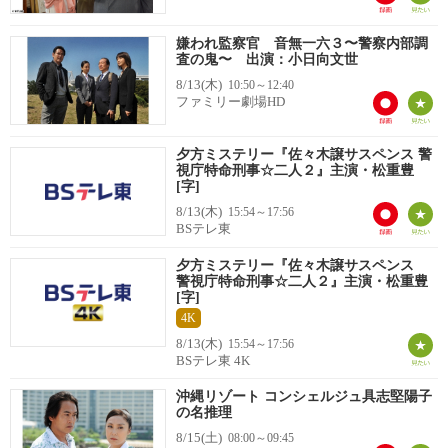
嫌われ監察官 音無一六３〜警察内部調
査の鬼〜 出演：小日向文世
8/13(木)
10:50～12:40
ファミリー劇場HD
夕方ミステリー『佐々木譲サスペンス 警
視庁特命刑事☆二人２』主演・松重豊
[字]
8/13(木)
15:54～17:56
BSテレ東
夕方ミステリー『佐々木譲サスペンス
警視庁特命刑事☆二人２』主演・松重豊
[字]
4K
8/13(木)
15:54～17:56
BSテレ東 4K
沖縄リゾート コンシェルジュ具志堅陽子
の名推理
8/15(土)
08:00～09:45