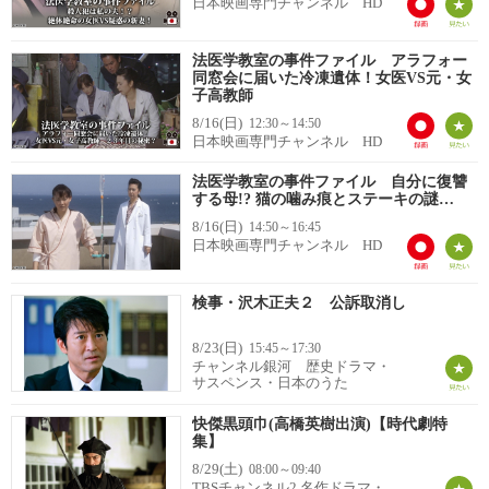
日本映画専門チャンネル HD
法医学教室の事件ファイル アラフォー
同窓会に届いた冷凍遺体！女医VS元・女
子高教師
8/16(日)
12:30～14:50
日本映画専門チャンネル HD
法医学教室の事件ファイル 自分に復讐
する母!? 猫の噛み痕とステーキの謎…
8/16(日)
14:50～16:45
日本映画専門チャンネル HD
検事・沢木正夫２ 公訴取消し
8/23(日)
15:45～17:30
チャンネル銀河 歴史ドラマ・
サスペンス・日本のうた
快傑黒頭巾(高橋英樹出演)【時代劇特
集】
8/29(土)
08:00～09:40
TBSチャンネル2 名作ドラマ・