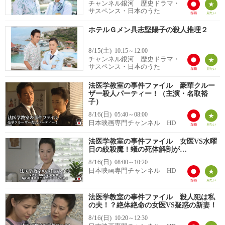
チャンネル銀河 歴史ドラマ・
サスペンス・日本のうた
ホテルＧメン具志堅陽子の殺人推理２
8/15(土)
10:15～12:00
チャンネル銀河 歴史ドラマ・
サスペンス・日本のうた
法医学教室の事件ファイル 豪華クルー
ザー殺人パーティー！（主演・名取裕
子）
8/16(日)
05:40～08:00
日本映画専門チャンネル HD
法医学教室の事件ファイル 女医VS水曜
日の絞殺魔！蟻の死体解剖が…
8/16(日)
08:00～10:20
日本映画専門チャンネル HD
法医学教室の事件ファイル 殺人犯は私
の夫！？絶体絶命の女医VS疑惑の新妻！
8/16(日)
10:20～12:30