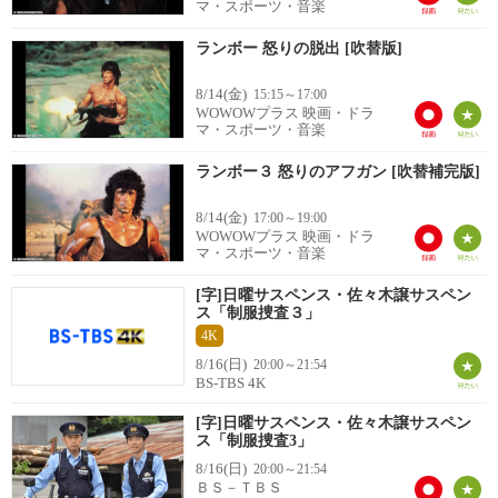
マ・スポーツ・音楽
ランボー 怒りの脱出 [吹替版]
8/14(金)
15:15～17:00
WOWOWプラス 映画・ドラ
マ・スポーツ・音楽
ランボー３ 怒りのアフガン [吹替補完版]
8/14(金)
17:00～19:00
WOWOWプラス 映画・ドラ
マ・スポーツ・音楽
[字]日曜サスペンス・佐々木譲サスペン
ス「制服捜査３」
4K
8/16(日)
20:00～21:54
BS-TBS 4K
[字]日曜サスペンス・佐々木譲サスペン
ス「制服捜査3」
8/16(日)
20:00～21:54
ＢＳ－ＴＢＳ