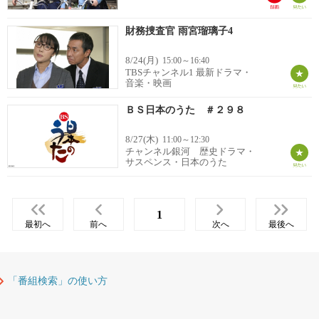
財務捜査官 雨宮瑠璃子4
8/24(月)
15:00～16:40
TBSチャンネル1 最新ドラマ・
音楽・映画
ＢＳ日本のうた ＃２９８
8/27(木)
11:00～12:30
チャンネル銀河 歴史ドラマ・
サスペンス・日本のうた
1
最初へ
前へ
次へ
最後へ
「番組検索」の使い方