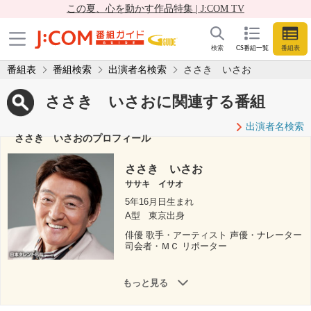
この夏、心を動かす作品特集 | J:COM TV
検索
CS番組一覧
番組表
番組表
番組検索
出演者名検索
ささき いさお
ささき いさおに関連する番組
出演者名検索
ささき いさおのプロフィール
ささき いさお
ササキ イサオ
5年16月日生まれ
A型
東京出身
俳優 歌手・アーティスト 声優・ナレーター
司会者・ＭＣ リポーター
もっと見る