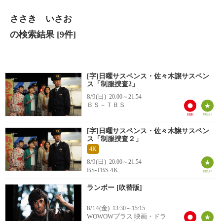
ささき いさお
の検索結果
[9件]
[字]日曜サスペンス・佐々木譲サスペン
ス「制服捜査2」
8/9(日)
20:00～21:54
ＢＳ－ＴＢＳ
[字]日曜サスペンス・佐々木譲サスペン
ス「制服捜査２」
4K
8/9(日)
20:00～21:54
BS-TBS 4K
ランボー [吹替版]
8/14(金)
13:30～15:15
WOWOWプラス 映画・ドラ