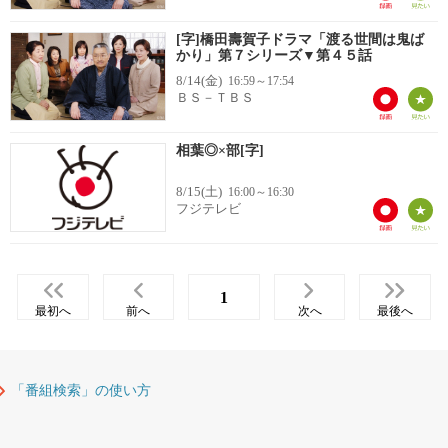
[字]橋田壽賀子ドラマ「渡る世間は鬼ば
かり」第７シリーズ▼第４５話
8/14(金)
16:59～17:54
ＢＳ－ＴＢＳ
相葉◎×部[字]
8/15(土)
16:00～16:30
フジテレビ
1
最初へ
前へ
次へ
最後へ
「番組検索」の使い方