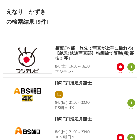
えなり かずき
の検索結果
[9件]
相葉◎×部 旅先で写真が上手に撮れる!
【絶景!鉄道写真部】特訓編で簡単(秘)裏
技!![字]
8/8(土)
16:00～16:30
フジテレビ
[解][字]指定弁護士
4K
8/9(日)
21:00～23:00
BS朝日 4K
[解][字]指定弁護士
8/9(日)
21:00～23:00
ＢＳ朝日１