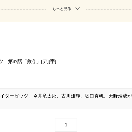
もっと見る
 第47話「救う」[デ][字]
イダーゼッツ」今井竜太郎、古川雄輝、堀口真帆、天野浩成が
1