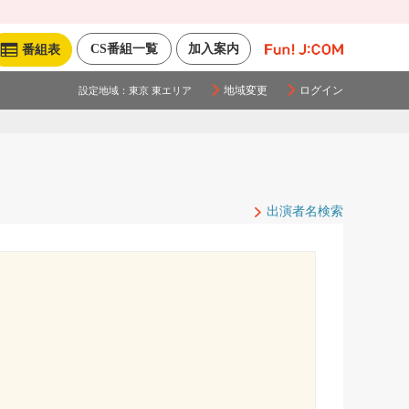
CS番組一覧
加入案内
番組表
地域変更
ログイン
設定地域：
東京 東エリア
出演者名検索