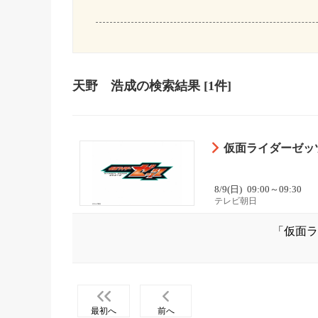
天野 浩成
の検索結果
[1件]
仮面ライダーゼッツ
8/9(日)
09:00～09:30
テレビ朝日
「仮面ラ
最初へ
前へ