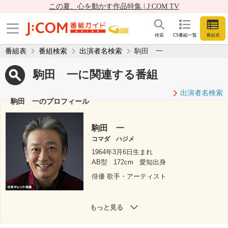
この夏、心を動かす作品特集 | J:COM TV
検索
CS番組一覧
番組表
番組表
番組検索
出演者名検索
駒田 一
駒田 一に関連する番組
出演者名検索
駒田 一のプロフィール
駒田 一
コマダ ハジメ
1964年3月6日生まれ
AB型
172cm
愛知出身
俳優 歌手・アーティスト
もっと見る