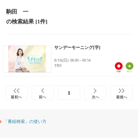
駒田 一
の検索結果
[1件]
サンデーモーニング[字]
8/16(日)
08:00～09:54
TBS
1
最初へ
前へ
次へ
最後へ
「番組検索」の使い方