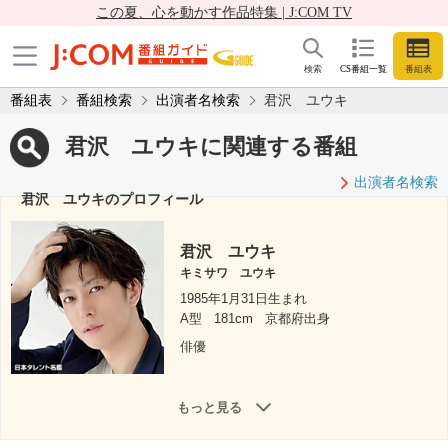
この夏、心を動かす作品特集 | J:COM TV
検索
CS番組一覧
番組表
番組表
番組検索
出演者名検索
君沢 ユウキ
君沢 ユウキに関連する番組
出演者名検索
君沢 ユウキのプロフィール
君沢 ユウキ
キミサワ ユウキ
1985年1月31日生まれ
A型
181cm
京都府出身
俳優
もっと見る