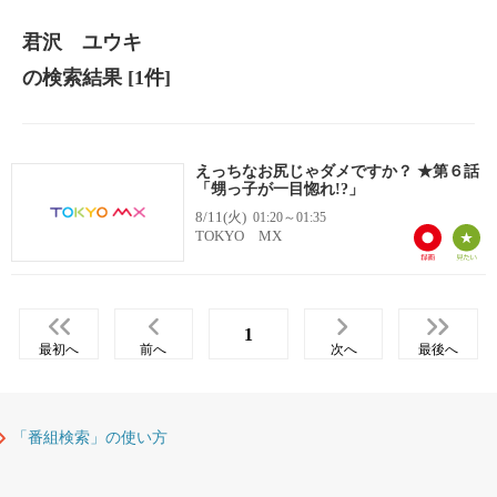
君沢 ユウキ
の検索結果
[1件]
えっちなお尻じゃダメですか？ ★第６話
「甥っ子が一目惚れ!?」
8/11(火)
01:20～01:35
TOKYO MX
1
最初へ
前へ
次へ
最後へ
「番組検索」の使い方