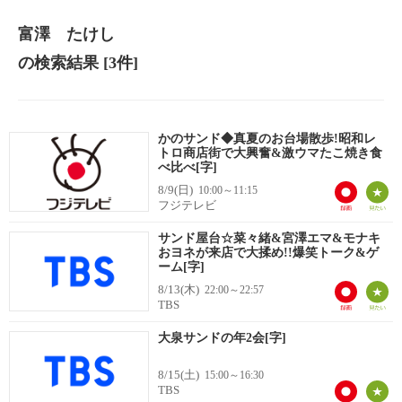
富澤 たけし
の検索結果
[3件]
かのサンド◆真夏のお台場散歩!昭和レ
トロ商店街で大興奮&激ウマたこ焼き食
べ比べ[字]
8/9(日)
10:00～11:15
フジテレビ
サンド屋台☆菜々緒&宮澤エマ&モナキ
おヨネが来店で大揉め!!爆笑トーク&ゲ
ーム[字]
8/13(木)
22:00～22:57
TBS
大泉サンドの年2会[字]
8/15(土)
15:00～16:30
TBS