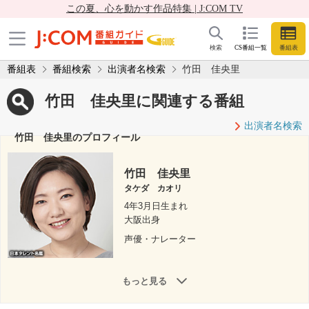
この夏、心を動かす作品特集 | J:COM TV
検索
CS番組一覧
番組表
番組表
番組検索
出演者名検索
竹田 佳央里
竹田 佳央里に関連する番組
出演者名検索
竹田 佳央里のプロフィール
竹田 佳央里
タケダ カオリ
4年3月日生まれ
大阪出身
声優・ナレーター
もっと見る