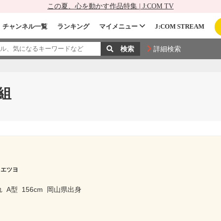
この夏、心を動かす作品特集 | J:COM TV
チャンネル一覧
ランキング
マイメニュー
J:COM STREAM
詳細検索
組
 エツヨ
れ
A型
156cm
岡山県出身