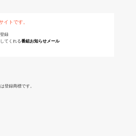
表サイトです。
登録
してくれる
番組お知らせメール
または登録商標です。