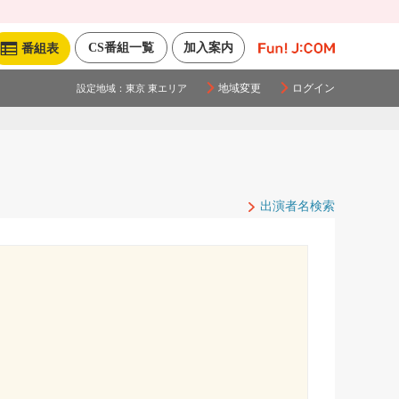
CS番組一覧
加入案内
番組表
地域変更
ログイン
設定地域：
東京 東エリア
出演者名検索