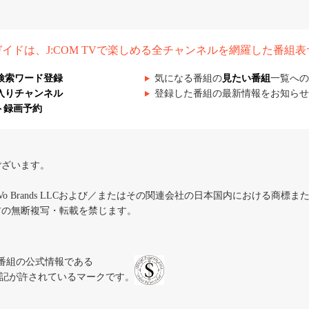
組ガイドは、J:COM TVで楽しめる全チャンネルを網羅した番組
検索ワード登録
気になる番組の
見たい番組
一覧への
入りチャンネル
登録した番組の最新情報をお知らせ
ト録画予約
ございます。
iVo Brands LLCおよび／またはその関連会社の日本国内における商標
材の無断複写・転載を禁じます。
、テレビ番組の公式情報である
スにのみ表記が許されているマークです。