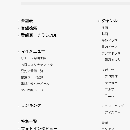
番組表
ジャンル
番組検索
洋画
邦画
番組表・チラシPDF
海外ドラマ
国内ドラマ
マイメニュー
アジアドラマ
リモート録画予約
韓流まつり
お気に入りチャンネル
スポーツ
見たい番組一覧
プロ野球
検索ワード登録
サッカー
番組お知らせメール
ゴルフ
マイ番組ページ
テニス
ランキング
アニメ・キッズ
ディズニー
特集一覧
音楽
フォトインタビュー
エンタメ