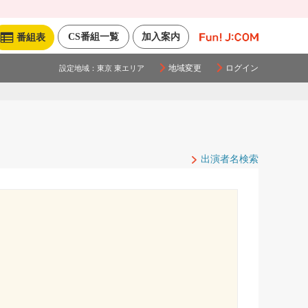
CS番組一覧
加入案内
番組表
地域変更
ログイン
設定地域：
東京 東エリア
出演者名検索