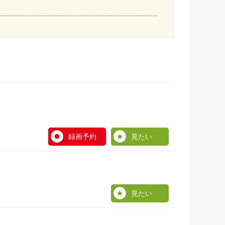
録画予約
見たい
見たい