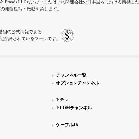
iVo Brands LLCおよび／またはその関連会社の日本国内における商標
材の無断複写・転載を禁じます。
、テレビ番組の公式情報である
スにのみ表記が許されているマークです。
チャンネル一覧
オプションチャンネル
J:テレ
J:COMチャンネル
ケーブル4K