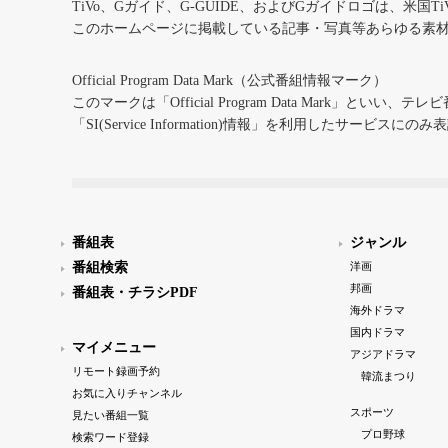
TiVo、Gガイド、G-GUIDE、およびGガイドロゴは、米国T
このホームページに掲載している記事・写真等あらゆる素
Official Program Data Mark（公式番組情報マーク）
このマークは「Official Program Data Mark」といい
「SI(Service Information)情報」を利用したサービ
番組表
ジャンル
番組検索
洋画
邦画
番組表・チラシPDF
海外ドラマ
国内ドラマ
マイメニュー
アジアドラマ
リモート録画予約
韓流まつり
お気に入りチャンネル
スポーツ
見たい番組一覧
プロ野球
検索ワード登録