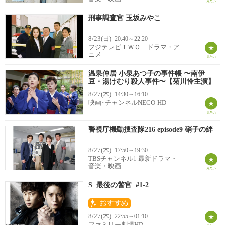
刑事調査官 玉坂みやこ
8/23(日)
20:40～22:20
フジテレビＴＷＯ ドラマ・ア
ニメ
温泉仲居 小泉あつ子の事件帳 〜南伊
豆・湯けむり殺人事件〜【菊川怜主演】
8/27(木)
14:30～16:10
映画･チャンネルNECO-HD
警視庁機動捜査隊216 episode9 硝子の絆
8/27(木)
17:50～19:30
TBSチャンネル1 最新ドラマ・
音楽・映画
S−最後の警官−#1-2
8/27(木)
22:55～01:10
ファミリー劇場HD