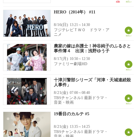
HERO（2014年） #11
8/16(日)
13:21～14:30
フジテレビＴＷＯ ドラマ・ア
ニメ
農家の嫁は弁護士！神谷純子のふるさと
事件簿４ 出演：浅野ゆう子
8/17(月)
10:50～12:50
ファミリー劇場HD
十津川警部シリーズ「河津・天城連続殺
人事件」
8/21(金)
07:00～08:40
TBSチャンネル1 最新ドラマ・
音楽・映画
19番目のカルテ #5
8/21(金)
13:35～14:25
TBSチャンネル1 最新ドラマ・
音楽・映画