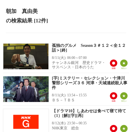
朝加 真由美
の検索結果
[12件]
孤独のグルメ Season３＃１２＜全１２
話＞[終]
8/11(火)
06:00～07:00
チャンネル銀河 歴史ドラマ・
サスペンス・日本のうた
[字]ミステリー・セレクション・十津川
警部シリーズ３６ 河津・天城連続殺人事
件
8/11(火)
13:54～15:55
ＢＳ－ＴＢＳ
【ドラマ10】しあわせは食べて寝て待て
（1）[解][字][再]
8/12(水)
23:50～00:35
NHK東京 総合