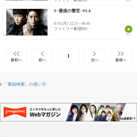
S−最後の警官−#3-4
8/31(月)
22:55～00:40
ファミリー劇場HD
1
最初へ
前へ
次へ
最後へ
「番組検索」の使い方