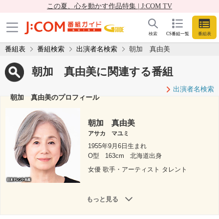
この夏、心を動かす作品特集 | J:COM TV
検索
CS番組一覧
番組表
番組表
番組検索
出演者名検索
朝加 真由美
朝加 真由美に関連する番組
出演者名検索
朝加 真由美のプロフィール
朝加 真由美
アサカ マユミ
1955年9月6日生まれ
O型
163cm
北海道出身
女優 歌手・アーティスト タレント
もっと見る