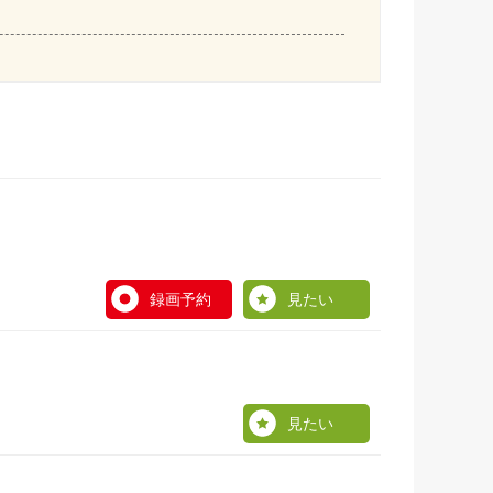
録画予約
見たい
見たい