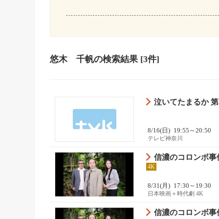
悠木 千帆
の検索結果
[3件]
泣いてたまるか 
8/16(日)
19:55～20:50
テレビ神奈川
信濃のコロンボ事
4K
8/31(月)
17:30～19:30
日本映画＋時代劇 4K
信濃のコロンボ事