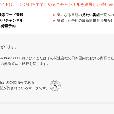
組ガイドは、J:COM TVで楽しめる全チャンネルを網羅した番組
検索ワード登録
気になる番組の
見たい番組
一覧への
入りチャンネル
登録した番組の最新情報をお知らせ
ト録画予約
ございます。
iVo Brands LLCおよび／またはその関連会社の日本国内における商標
材の無断複写・転載を禁じます。
、テレビ番組の公式情報である
スにのみ表記が許されているマークです。