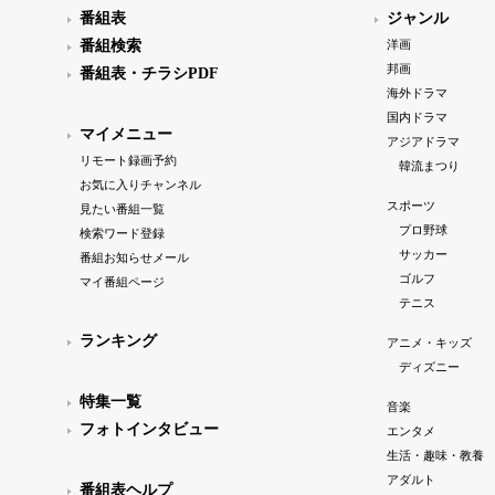
番組表
ジャンル
番組検索
洋画
邦画
番組表・チラシPDF
海外ドラマ
国内ドラマ
マイメニュー
アジアドラマ
リモート録画予約
韓流まつり
お気に入りチャンネル
スポーツ
見たい番組一覧
プロ野球
検索ワード登録
サッカー
番組お知らせメール
ゴルフ
マイ番組ページ
テニス
ランキング
アニメ・キッズ
ディズニー
特集一覧
音楽
フォトインタビュー
エンタメ
生活・趣味・教養
アダルト
番組表ヘルプ