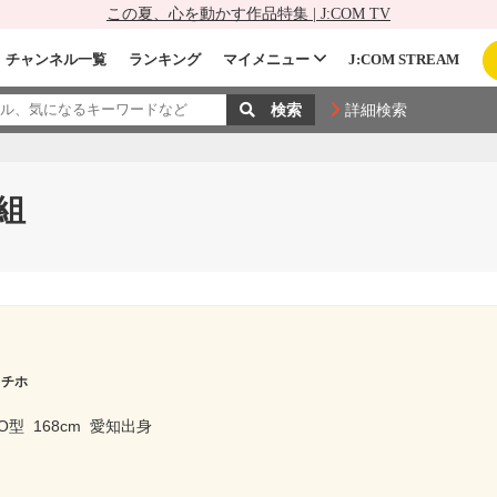
この夏、心を動かす作品特集 | J:COM TV
チャンネル一覧
ランキング
マイメニュー
J:COM STREAM
詳細検索
組
 チホ
O型
168cm
愛知出身
ー