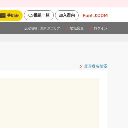
CS番組一覧
加入案内
番組表
地域変更
ログイン
設定地域：
東京 東エリア
出演者名検索