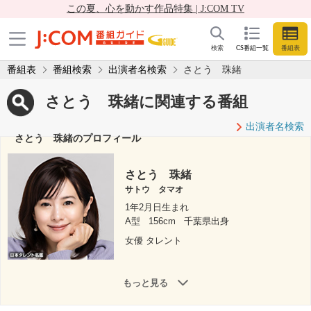
この夏、心を動かす作品特集 | J:COM TV
検索
CS番組一覧
番組表
番組表
番組検索
出演者名検索
さとう 珠緒
さとう 珠緒に関連する番組
出演者名検索
さとう 珠緒のプロフィール
さとう 珠緒
サトウ タマオ
1年2月日生まれ
A型
156cm
千葉県出身
女優 タレント
もっと見る