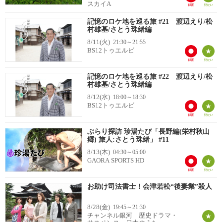
スカイA
記憶のロケ地を巡る旅 #21 渡辺えり/松
村雄基/さとう珠緒編
8/11(火)
21:30～21:55
BS12トゥエルビ
記憶のロケ地を巡る旅 #22 渡辺えり/松
村雄基/さとう珠緒編
8/12(水)
18:00～18:30
BS12トゥエルビ
ぶらり探訪 珍湯たび「長野編(栄村秋山
郷) 旅人:さとう珠緒」 #11
8/13(木)
04:30～05:00
GAORA SPORTS HD
お助け司法書士！会津若松“後妻業”殺人
8/28(金)
19:45～21:30
チャンネル銀河 歴史ドラマ・