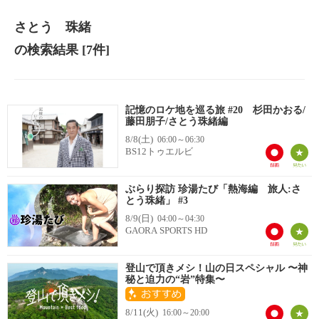
さとう 珠緒
の検索結果
[7件]
記憶のロケ地を巡る旅 #20 杉田かおる/
藤田朋子/さとう珠緒編
8/8(土)
06:00～06:30
BS12トゥエルビ
ぶらり探訪 珍湯たび「熱海編 旅人:さ
とう珠緒」 #3
8/9(日)
04:00～04:30
GAORA SPORTS HD
登山で頂きメシ！山の日スペシャル 〜神
秘と迫力の“岩”特集〜
8/11(火)
16:00～20:00