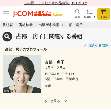
この夏、心を動かす作品特集 | J:COM TV
検索
CS番組一覧
番組表
番組表
番組検索
出演者名検索
占部 房子
占部 房子に関連する番組
出演者名検索
占部 房子のプロフィール
占部 房子
ウラベ フサコ
1978年1月9日生まれ
A型
161cm
千葉出身
女優
もっと見る