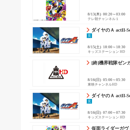
8/13(木)
00:20～03:00
テレ朝チャンネル１
ダイヤのＡ actII-Sec
見
8/15(土)
18:00～18:30
キッズステーション HD
[終]機界戦隊ゼンカ
8/16(日)
05:00～05:30
東映チャンネルHD
ダイヤのＡ actII-Sec
見
8/16(日)
07:00～07:30
キッズステーション HD
仮面ライダーガヴ 