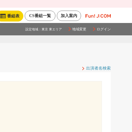
CS番組一覧
加入案内
番組表
地域変更
ログイン
設定地域：
東京 東エリア
出演者名検索