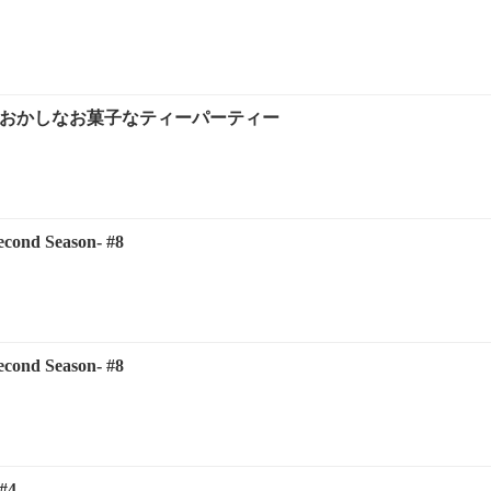
 おかしなお菓子なティーパーティー
ond Season- #8
ond Season- #8
#4