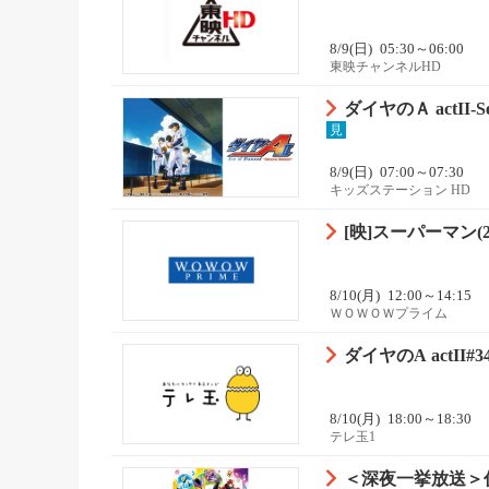
8/9(日)
05:30～06:00
東映チャンネルHD
ダイヤのＡ actII-Sec
見
8/9(日)
07:00～07:30
キッズステーション HD
[映]スーパーマン(202
8/10(月)
12:00～14:15
ＷＯＷＯＷプライム
ダイヤのA actII#34
8/10(月)
18:00～18:30
テレ玉1
＜深夜一挙放送＞仮面