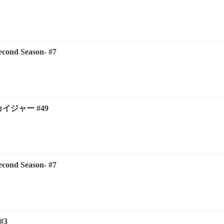
ond Season- #7
イジャー #49
ond Season- #7
#3