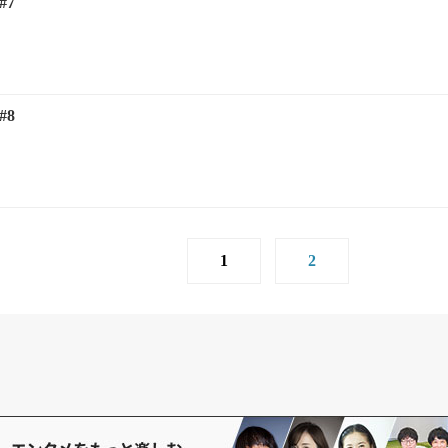
#7
#8
1
2