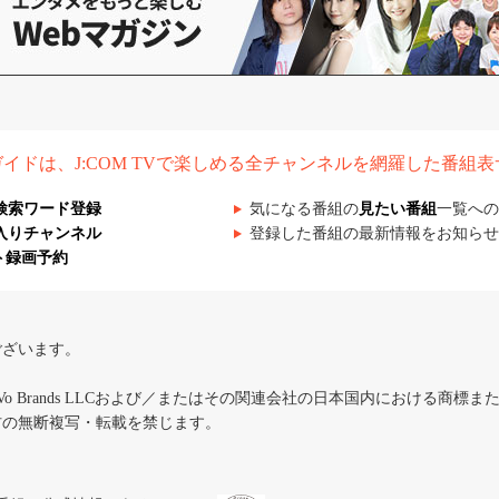
組ガイドは、J:COM TVで楽しめる全チャンネルを網羅した番組
検索ワード登録
気になる番組の
見たい番組
一覧への
入りチャンネル
登録した番組の最新情報をお知らせ
ト録画予約
ございます。
iVo Brands LLCおよび／またはその関連会社の日本国内における商標
材の無断複写・転載を禁じます。