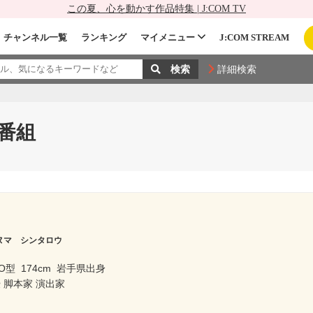
この夏、心を動かす作品特集 | J:COM TV
チャンネル一覧
ランキング
マイメニュー
J:COM STREAM
詳細検索
番組
ヌマ シンタロウ
O型
174cm
岩手県出身
 脚本家 演出家