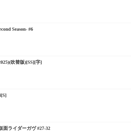
ond Season- #6
5)(吹替版)[SS][字]
[S]
ライダーガヴ #27-32