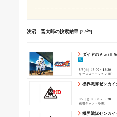
浅沼 晋太郎
の検索結果
[22件]
ダイヤのＡ actII-Sec
見
8/8(土)
18:00～18:30
キッズステーション HD
機界戦隊ゼンカイジ
8/9(日)
05:00～05:30
東映チャンネルHD
機界戦隊ゼンカイジ