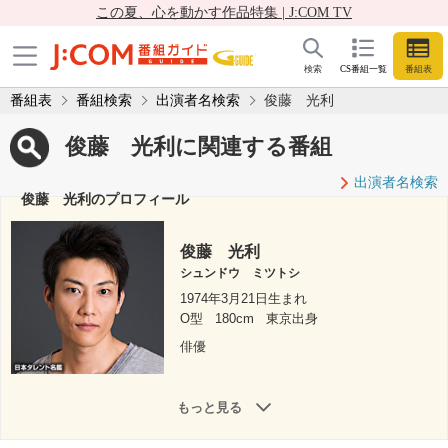
この夏、心を動かす作品特集 | J:COM TV
検索
CS番組一覧
番組表
番組表
番組検索
出演者名検索
俊藤 光利
俊藤 光利に関連する番組
出演者名検索
俊藤 光利のプロフィール
俊藤 光利
シュンドウ ミツトシ
1974年3月21日生まれ
O型
180cm
東京出身
俳優
もっと見る