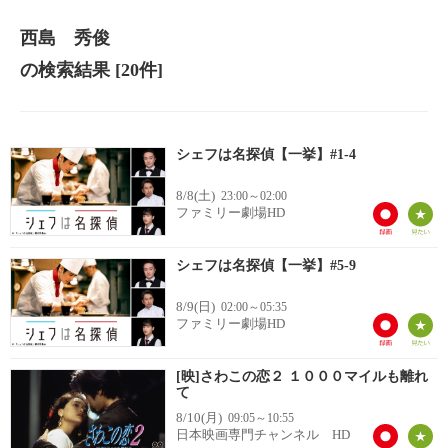
西島 秀俊
の検索結果
[20件]
シェフは名探偵【一挙】#1-4
8/8(土)
23:00～02:00
ファミリー劇場HD
シェフは名探偵【一挙】#5-9
8/9(日)
02:00～05:35
ファミリー劇場HD
[映]さわこの恋２ １０００マイルも離れ
て
8/10(月)
09:05～10:55
日本映画専門チャンネル HD