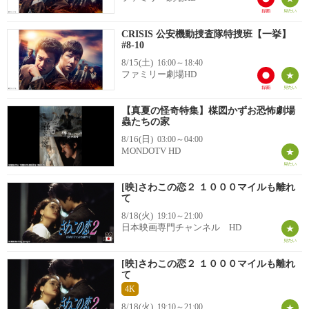
CRISIS 公安機動捜査隊特捜班【一挙】
#8-10
8/15(土)
16:00～18:40
ファミリー劇場HD
【真夏の怪奇特集】楳図かずお恐怖劇場
蟲たちの家
8/16(日)
03:00～04:00
MONDOTV HD
[映]さわこの恋２ １０００マイルも離れ
て
8/18(火)
19:10～21:00
日本映画専門チャンネル HD
[映]さわこの恋２ １０００マイルも離れ
て
4K
8/18(火)
19:10～21:00