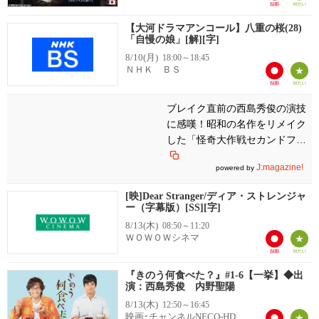
【大河ドラマアンコール】八重の桜(28)
「自慢の娘」[解][字]
8/10(月)
18:00～18:45
ＮＨＫ ＢＳ
ブレイク直前の西島秀俊の演技
に感嘆！昭和の名作をリメイク
した「怪奇大作戦セカンドファ
イル」のすごみ
J:magazine!
powered by
[映]Dear Stranger/ディア・ストレンジャ
ー（字幕版）[SS][字]
8/13(木)
08:50～11:20
ＷＯＷＯＷシネマ
『きのう何食べた？』#1-6【一挙】◆出
演：西島秀俊 内野聖陽
8/13(木)
12:50～16:45
映画･チャンネルNECO-HD