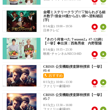
金曜ミステリークラブ!!!▽知られざる細
木数子!借金10億から占い師へ逆転秘話
[字]
8/14(金)
19:00～19:56
日本テレビ
『きのう何食べた？season2』#7-12[終]
【一挙】◆出演：西島秀俊 内野聖陽
8/14(金)
19:35～23:30
映画･チャンネルNECO-HD
CRISIS 公安機動捜査隊特捜班【一挙】
#1-4
8/15(土)
10:00～13:30
ファミリー劇場HD
CRISIS 公安機動捜査隊特捜班【一挙】
#5-7
8/15(土)
13:30～16:00
ファミリー劇場HD