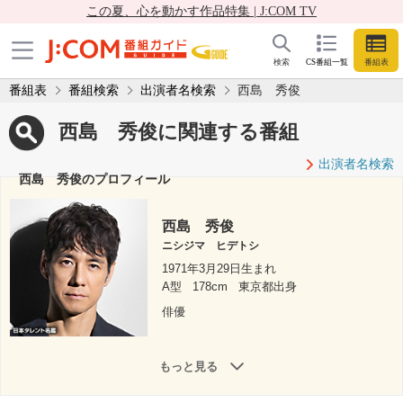
この夏、心を動かす作品特集 | J:COM TV
検索
CS番組一覧
番組表
番組表
番組検索
出演者名検索
西島 秀俊
西島 秀俊に関連する番組
出演者名検索
西島 秀俊のプロフィール
西島 秀俊
ニシジマ ヒデトシ
1971年3月29日生まれ
A型
178cm
東京都出身
俳優
もっと見る