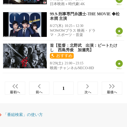
日本映画＋時代劇 4K
99.9-刑事専門弁護士-THE MOVIE ◆松
本潤 主演
8/27(木)
10:25～12:30
WOWOWプラス 映画・ドラ
マ・スポーツ・音楽
首【監督：北野武 出演：ビートたけ
し 西島秀俊 加瀬亮】
8/29(土)
21:00～23:15
映画･チャンネルNECO-HD
1
最初へ
前へ
次へ
最後へ
「番組検索」の使い方