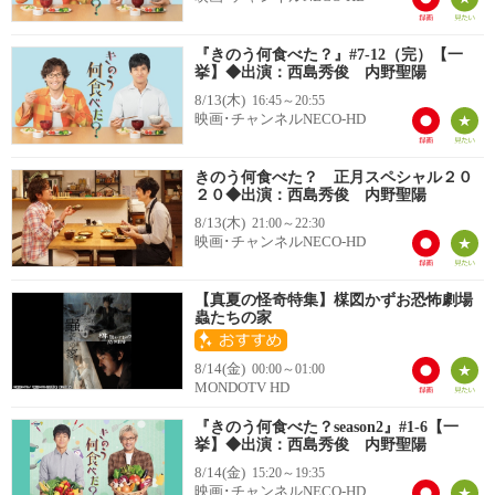
『きのう何食べた？』#7-12（完）【一
挙】◆出演：西島秀俊 内野聖陽
8/13(木)
16:45～20:55
映画･チャンネルNECO-HD
きのう何食べた？ 正月スペシャル２０
２０◆出演：西島秀俊 内野聖陽
8/13(木)
21:00～22:30
映画･チャンネルNECO-HD
【真夏の怪奇特集】楳図かずお恐怖劇場
蟲たちの家
8/14(金)
00:00～01:00
MONDOTV HD
『きのう何食べた？season2』#1-6【一
挙】◆出演：西島秀俊 内野聖陽
8/14(金)
15:20～19:35
映画･チャンネルNECO-HD