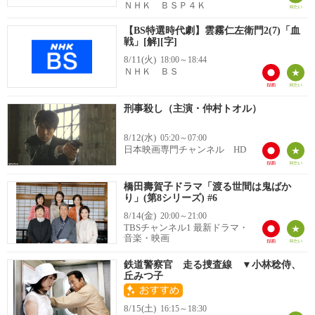
ＮＨＫ ＢＳＰ４Ｋ
【BS特選時代劇】雲霧仁左衛門2(7)「血
戦」[解][字]
8/11(火)
18:00～18:44
ＮＨＫ ＢＳ
刑事殺し（主演・仲村トオル）
8/12(水)
05:20～07:00
日本映画専門チャンネル HD
橋田壽賀子ドラマ「渡る世間は鬼ばか
り」(第8シリーズ) #6
8/14(金)
20:00～21:00
TBSチャンネル1 最新ドラマ・
音楽・映画
鉄道警察官 走る捜査線 ▼小林稔侍、
丘みつ子
8/15(土)
16:15～18:30