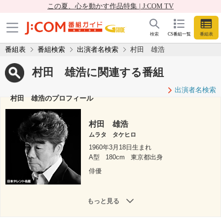
この夏、心を動かす作品特集 | J:COM TV
検索
CS番組一覧
番組表
番組表
番組検索
出演者名検索
村田 雄浩
村田 雄浩に関連する番組
出演者名検索
村田 雄浩のプロフィール
村田 雄浩
ムラタ タケヒロ
1960年3月18日生まれ
A型
180cm
東京都出身
俳優
もっと見る