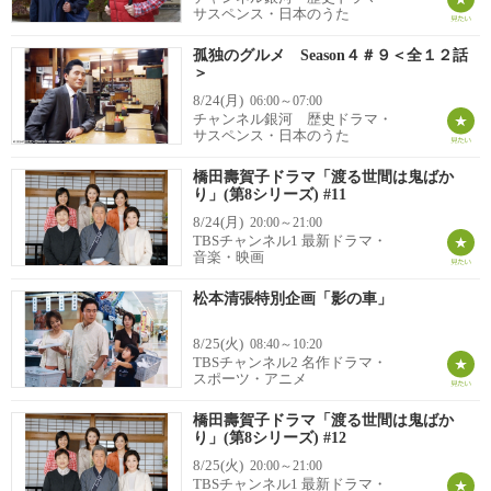
サスペンス・日本のうた
孤独のグルメ Season４＃９＜全１２話
＞
8/24(月)
06:00～07:00
チャンネル銀河 歴史ドラマ・
サスペンス・日本のうた
橋田壽賀子ドラマ「渡る世間は鬼ばか
り」(第8シリーズ) #11
8/24(月)
20:00～21:00
TBSチャンネル1 最新ドラマ・
音楽・映画
松本清張特別企画「影の車」
8/25(火)
08:40～10:20
TBSチャンネル2 名作ドラマ・
スポーツ・アニメ
橋田壽賀子ドラマ「渡る世間は鬼ばか
り」(第8シリーズ) #12
8/25(火)
20:00～21:00
TBSチャンネル1 最新ドラマ・