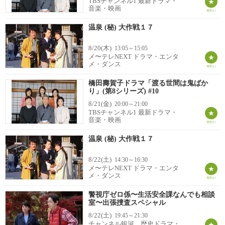
TBSチャンネル1 最新ドラマ・
音楽・映画
温泉 (秘) 大作戦１７
8/20(木)
13:05～15:05
メ〜テレNEXT ドラマ・エンタ
メ・ダンス
橋田壽賀子ドラマ「渡る世間は鬼ばか
り」(第8シリーズ) #10
8/21(金)
20:00～21:00
TBSチャンネル1 最新ドラマ・
音楽・映画
温泉 (秘) 大作戦１７
8/22(土)
14:30～16:30
メ〜テレNEXT ドラマ・エンタ
メ・ダンス
警視庁ゼロ係〜生活安全課なんでも相談
室〜出張捜査スペシャル
8/22(土)
19:45～21:30
チャンネル銀河 歴史ドラマ・