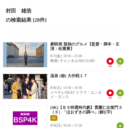
村田 雄浩
の検索結果
[28件]
劇映画 孤独のグルメ【監督・脚本・主
演：松重豊】
8/7(金)
18:50～21:00
映画･チャンネルNECO-HD
温泉 (秘) 大作戦１７
8/8(土)
14:30～16:30
メ〜テレNEXT ドラマ・エンタ
メ・ダンス
[4K]【ＢＳ特選時代劇】雲霧仁左衛門３
（３）「ほおずきの調べ」[解][字]
4K
8/9(日)
10:45～11:28