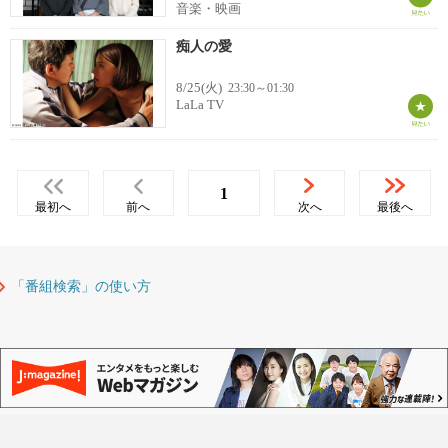
音楽・映画
痴人の愛
8/25(火)
23:30～01:30
LaLa TV
1
最初へ
前へ
次へ
最後へ
「番組検索」の使い方