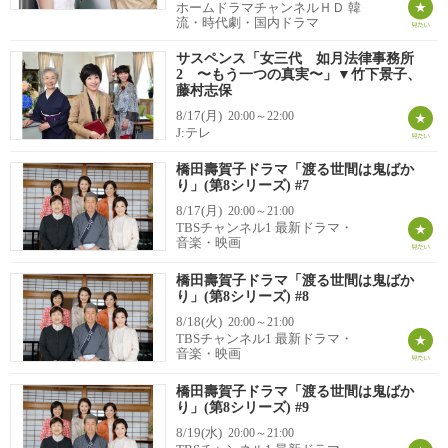
ホームドラマチャンネルＨＤ 韓
流・時代劇・国内ドラマ
サスペンス「女三代 如月法律事務所
2 〜もう一つの真実〜」▼竹下景子、
藤村志保
8/17(月)
20:00～22:00
J:テレ
橋田壽賀子ドラマ「渡る世間は鬼ばか
り」(第8シリーズ) #7
8/17(月)
20:00～21:00
TBSチャンネル1 最新ドラマ・
音楽・映画
橋田壽賀子ドラマ「渡る世間は鬼ばか
り」(第8シリーズ) #8
8/18(火)
20:00～21:00
TBSチャンネル1 最新ドラマ・
音楽・映画
橋田壽賀子ドラマ「渡る世間は鬼ばか
り」(第8シリーズ) #9
8/19(水)
20:00～21:00